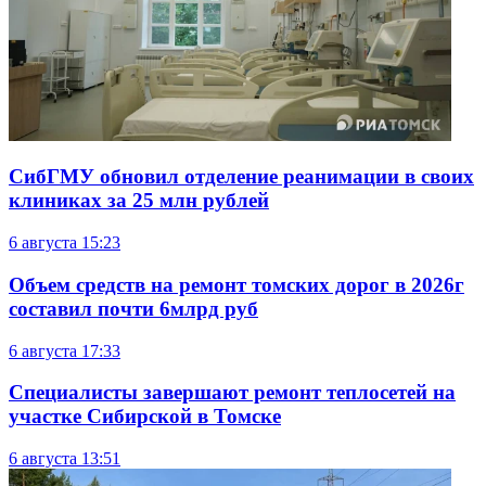
СибГМУ обновил отделение реанимации в своих
клиниках за 25 млн рублей
6 августа
15:23
Объем средств на ремонт томских дорог в 2026г
составил почти 6млрд руб
6 августа
17:33
Специалисты завершают ремонт теплосетей на
участке Сибирской в Томске
6 августа
13:51