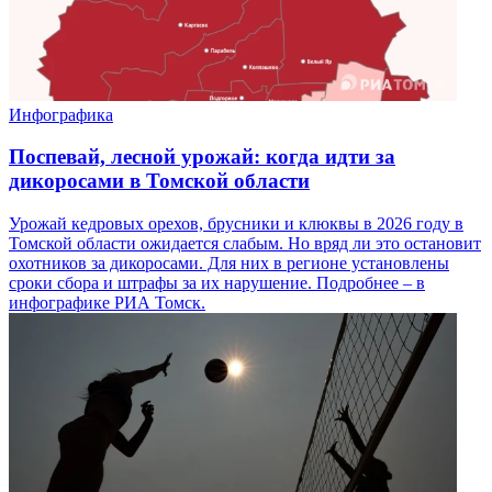
Инфографика
Поспевай, лесной урожай: когда идти за
дикоросами в Томской области
Урожай кедровых орехов, брусники и клюквы в 2026 году в
Томской области ожидается слабым. Но вряд ли это остановит
охотников за дикоросами. Для них в регионе установлены
сроки сбора и штрафы за их нарушение. Подробнее – в
инфографике РИА Томск.