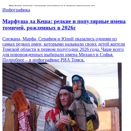
Инфографика
Марфуша да Кеша: редкие и популярные имена
томичей, рожденных в 2026г
Снежана, Марфа, Серафим и Юлий оказались одними из
самых редких имен, которыми называли своих детей жители
Томской области в первом полугодии 2026 года. Чаще всего
для новорожденных выбирали имена Михаил и Софья.
Подробнее – в инфографике РИА Томск.