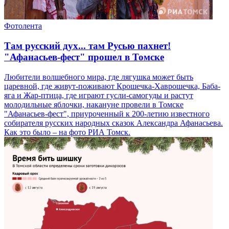
Фотолента
Там русский дух... там Русью пахнет!
"Афанасьев-фест" прошел в Томске
Любители волшебного мира, где лягушка может быть
царевной, где живут-поживают Крошечка-Хаврошечка, Баба-
яга и Жар-птица, где играют гусли-самогуды и растут
молодильные яблочки, накануне провели в Томске
"Афанасьев-фест", приуроченный к 200-летию известного
собирателя русских народных сказок Александра Афанасьева.
Как это было – на фото РИА Томск.