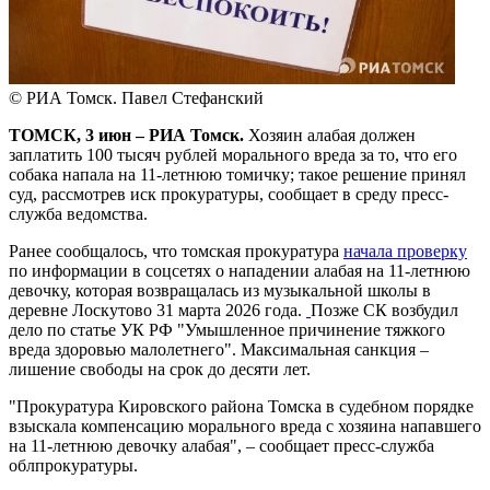
© РИА Томск. Павел Стефанский
ТОМСК, 3 июн – РИА Томск.
Хозяин алабая должен
заплатить 100 тысяч рублей морального вреда за то, что его
собака напала на 11-летнюю томичку; такое решение принял
суд, рассмотрев иск прокуратуры, сообщает в среду пресс-
служба ведомства.
Ранее сообщалось, что томская прокуратура
начала проверку
по информации в соцсетях о нападении алабая на 11-летнюю
девочку, которая возвращалась из музыкальной школы в
деревне Лоскутово 31 марта 2026 года.
Позже СК возбудил
дело по статье УК РФ "Умышленное причинение тяжкого
вреда здоровью малолетнего". Максимальная санкция –
лишение свободы на срок до десяти лет.
"Прокуратура Кировского района Томска в судебном порядке
взыскала компенсацию морального вреда с хозяина напавшего
на 11-летнюю девочку алабая", – сообщает пресс-служба
облпрокуратуры.