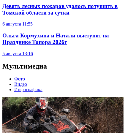
Девять лесных пожаров удалось потушить в
Томской области за сутки
6 августа
11:55
Ольга Кормухина и Натали выступят на
Празднике Топора 2026г
5 августа
13:16
Мультимедиа
Фото
Видео
Инфографика