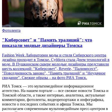
Фотолента
"Киберсовет" и "Память традиций": что
показали модные дизайнеры Томска
Fashion Week Лаборатории моды и стиля Сибирского центра
дизайна проходит в Томске. Суббота стала Днем технологий в
моде. В Пушкинском сквере молодые дизайнеры представили
шесть коллекций: "Киберсовет", Reverie, "Палимпсест",
"Повседневность заново", "Память традиций" и "Неудачное
свидание". Свежие образы – на фото РИА Томск.
РИА Томск — это мультимедийное информационное
агентство. На нашем портале — все свежие новости Томска и
Томской области, а также интервью, аналитика, актуальные
комментарии, фотоленты, видеорепортажи и инфографика,
новости о последних событиях и афиша Томска. Мы
располагаем современным мультимедийным пресс-центром в