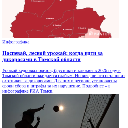
Инфографика
Поспевай, лесной урожай: когда идти за
дикоросами в Томской области
Урожай кедровых орехов, брусники и клюквы в 2026 году в
Томской области ожидается слабым. Но вряд ли это остановит
охотников за дикоросами. Для них в регионе установлены
сроки сбора и штрафы за их нарушение. Подробнее – в
инфографике РИА Томск.