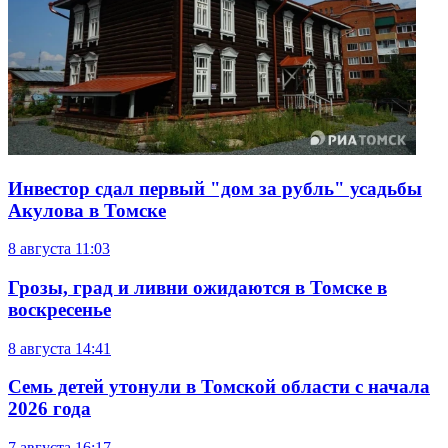
Инвестор сдал первый "дом за рубль" усадьбы
Акулова в Томске
8 августа
11:03
Грозы, град и ливни ожидаются в Томске в
воскресенье
8 августа
14:41
Семь детей утонули в Томской области с начала
2026 года
7 августа
16:17