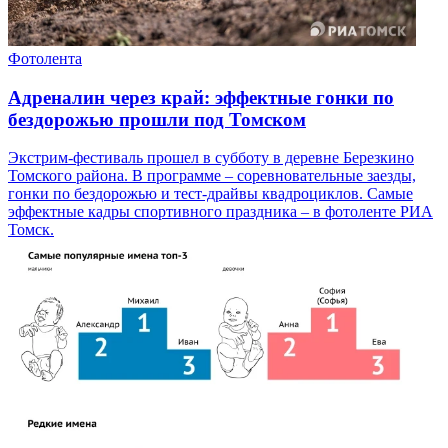
Фотолента
Адреналин через край: эффектные гонки по
бездорожью прошли под Томском
Экстрим-фестиваль прошел в субботу в деревне Березкино
Томского района. В программе – соревновательные заезды,
гонки по бездорожью и тест-драйвы квадроциклов. Самые
эффектные кадры спортивного праздника – в фотоленте РИА
Томск.