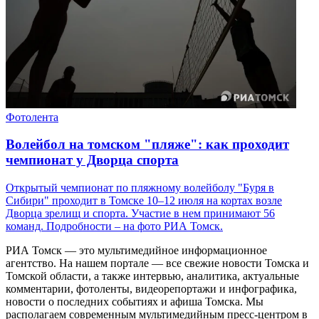
Фотолента
Волейбол на томском "пляже": как проходит
чемпионат у Дворца спорта
Открытый чемпионат по пляжному волейболу "Буря в
Сибири" проходит в Томске 10–12 июля на кортах возле
Дворца зрелищ и спорта. Участие в нем принимают 56
команд. Подробности – на фото РИА Томск.
РИА Томск — это мультимедийное информационное
агентство. На нашем портале — все свежие новости Томска и
Томской области, а также интервью, аналитика, актуальные
комментарии, фотоленты, видеорепортажи и инфографика,
новости о последних событиях и афиша Томска. Мы
располагаем современным мультимедийным пресс-центром в