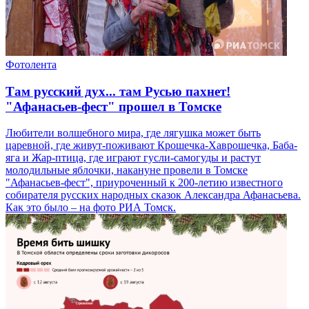
Фотолента
Там русский дух... там Русью пахнет!
"Афанасьев-фест" прошел в Томске
Любители волшебного мира, где лягушка может быть
царевной, где живут-поживают Крошечка-Хаврошечка, Баба-
яга и Жар-птица, где играют гусли-самогуды и растут
молодильные яблочки, накануне провели в Томске
"Афанасьев-фест", приуроченный к 200-летию известного
собирателя русских народных сказок Александра Афанасьева.
Как это было – на фото РИА Томск.