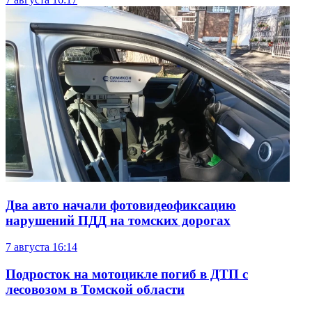
Два авто начали фотовидеофиксацию
нарушений ПДД на томских дорогах
7 августа
16:14
Подросток на мотоцикле погиб в ДТП с
лесовозом в Томской области