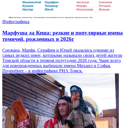
Инфографика
Марфуша да Кеша: редкие и популярные имена
томичей, рожденных в 2026г
Снежана, Марфа, Серафим и Юлий оказались одними из
самых редких имен, которыми называли своих детей жители
Томской области в первом полугодии 2026 года. Чаще всего
для новорожденных выбирали имена Михаил и Софья.
Подробнее – в инфографике РИА Томск.