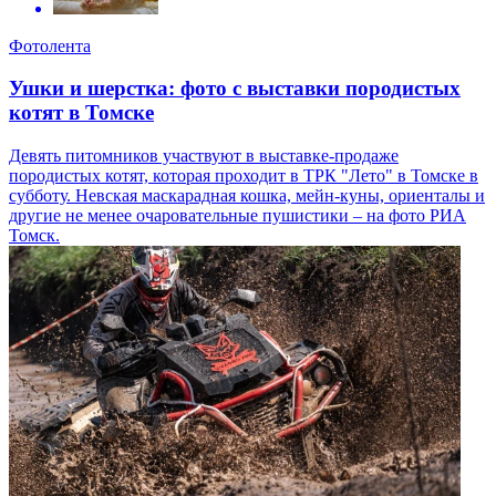
Фотолента
Ушки и шерстка: фото с выставки породистых
котят в Томске
Девять питомников участвуют в выставке-продаже
породистых котят, которая проходит в ТРК "Лето" в Томске в
субботу. Невская маскарадная кошка, мейн-куны, ориенталы и
другие не менее очаровательные пушистики – на фото РИА
Томск.