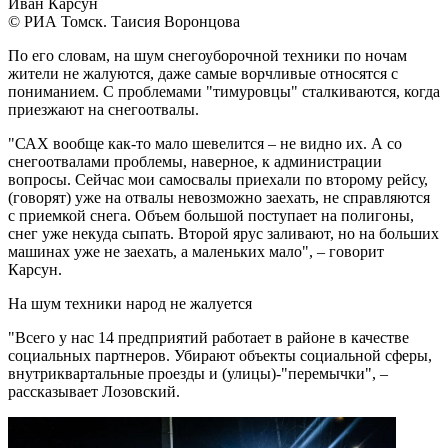
Иван Карсун
© РИА Томск. Таисия Воронцова
По его словам, на шум снегоуборочной техники по ночам
жители не жалуются, даже самые ворчливые относятся с
пониманием. С проблемами "тимуровцы" сталкиваются, когда
приезжают на снегоотвалы.
"САХ вообще как-то мало шевелится – не видно их. А со
снегоотвалами проблемы, наверное, к администрации
вопросы. Сейчас мои самосвалы приехали по второму рейсу,
(говорят) уже на отвалы невозможно заехать, не справляются
с приемкой снега. Объем большой поступает на полигоны,
снег уже некуда сыпать. Второй ярус заливают, но на больших
машинах уже не заехать, а маленьких мало", – говорит
Карсун.
На шум техники народ не жалуется
"Всего у нас 14 предприятий работает в районе в качестве
социальных партнеров. Убирают объекты социальной сферы,
внутриквартальные проезды и (улицы)-"перемычки", –
рассказывает Лозовский.