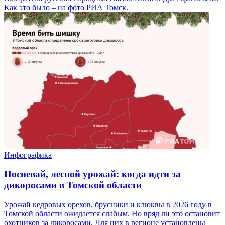
Как это было – на фото РИА Томск.
Инфографика
Поспевай, лесной урожай: когда идти за
дикоросами в Томской области
Урожай кедровых орехов, брусники и клюквы в 2026 году в
Томской области ожидается слабым. Но вряд ли это остановит
охотников за дикоросами. Для них в регионе установлены