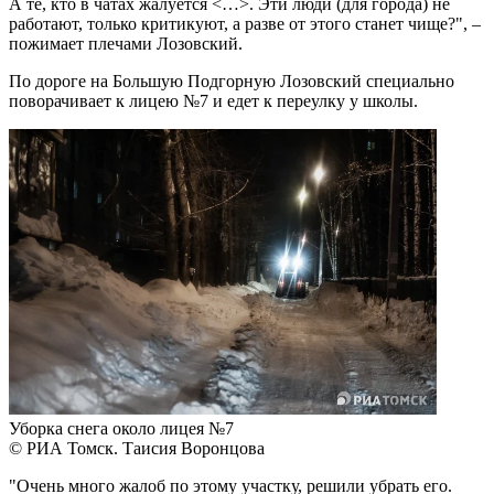
А те, кто в чатах жалуется <…>. Эти люди (для города) не
работают, только критикуют, а разве от этого станет чище?", –
пожимает плечами Лозовский.
По дороге на Большую Подгорную Лозовский специально
поворачивает к лицею №7 и едет к переулку у школы.
Уборка снега около лицея №7
© РИА Томск. Таисия Воронцова
"Очень много жалоб по этому участку, решили убрать его.