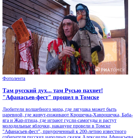
Фотолента
Там русский дух... там Русью пахнет!
"Афанасьев-фест" прошел в Томске
Любители волшебного мира, где лягушка может быть
царевной, где живут-поживают Крошечка-Хаврошечка, Баба-
яга и Жар-птица, где играют гусли-самогуды и растут
молодильные яблочки, накануне провели в Томске
"Афанасьев-фест", приуроченный к 200-летию известного
собирателя русских народных сказок Александра Афанасьева.