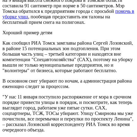
на 9 января высота снежного покрова в Томской области
составила 91 сантиметр при норме в 50 сантиметров. Мэр
Томска обратился к предприятиям города с просьбой
помочь в
уборке улиц
, пообещав предоставить им талоны на
бесплатный прием снега на полигонах.
Хороший пример детям
Как сообщил РИА Томск замглавы района Сергей Лозовский,
в районе 15 потенциальных зон подтопления. При этом
большая часть улиц – третьей категории и находятся вне
компетенции "Спецавтохозяйства" (САХ), поэтому на уборку
вышли не только муниципальные предприятия, но и
"волонтеры" от бизнеса, которые работают бесплатно.
В основном снег убирают по ночам, а администрация района
еженощно следит за процессом.
"У нас 11 января поступило распоряжение от мэра в срочном
порядке привести улицы в порядок, и посмотрите, как теперь
выглядит город, работаем уже пятые сутки. САХ,
соцпартнеры, ТСЖ, ТОСы убирают. Улицу Смирнова мы уже
почистили, все перемычки и переулки по проспекту Ленина",
– рассказал Лозовский корреспонденту РИА Томск во время
очередного объезда.