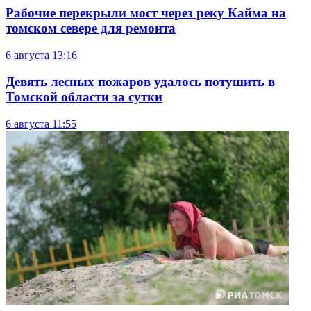
Рабочие перекрыли мост через реку Кайма на
томском севере для ремонта
6 августа
13:16
Девять лесных пожаров удалось потушить в
Томской области за сутки
6 августа
11:55