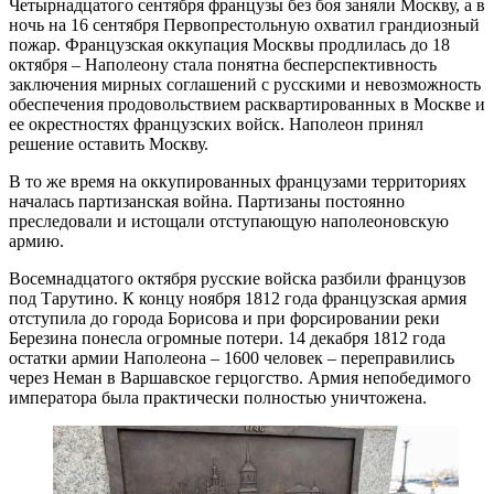
Четырнадцатого сентября французы без боя заняли Москву, а в
ночь на 16 сентября Первопрестольную охватил грандиозный
пожар. Французская оккупация Москвы продлилась до 18
октября – Наполеону стала понятна бесперспективность
заключения мирных соглашений с русскими и невозможность
обеспечения продовольствием расквартированных в Москве и
ее окрестностях французских войск. Наполеон принял
решение оставить Москву.
В то же время на оккупированных французами территориях
началась партизанская война. Партизаны постоянно
преследовали и истощали отступающую наполеоновскую
армию.
Восемнадцатого октября русские войска разбили французов
под Тарутино. К концу ноября 1812 года французская армия
отступила до города Борисова и при форсировании реки
Березина понесла огромные потери. 14 декабря 1812 года
остатки армии Наполеона – 1600 человек – переправились
через Неман в Варшавское герцогство. Армия непобедимого
императора была практически полностью уничтожена.