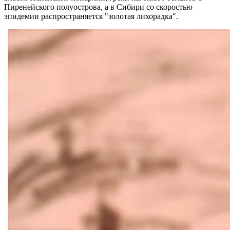
Пиренейского полуострова, а в Сибири со скоростью
эпидемии распространяется "золотая лихорадка".