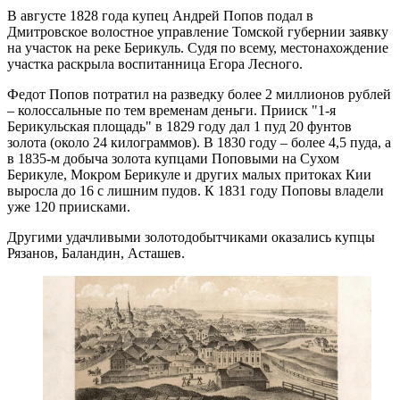
В августе 1828 года купец Андрей Попов подал в
Дмитровское волостное управление Томской губернии заявку
на участок на реке Берикуль. Судя по всему, местонахождение
участка раскрыла воспитанница Егора Лесного.
Федот Попов потратил на разведку более 2 миллионов рублей
– колоссальные по тем временам деньги. Прииск "1-я
Берикульская площадь" в 1829 году дал 1 пуд 20 фунтов
золота (около 24 килограммов). В 1830 году – более 4,5 пуда, а
в 1835-м добыча золота купцами Поповыми на Сухом
Берикуле, Мокром Берикуле и других малых притоках Кии
выросла до 16 с лишним пудов. К 1831 году Поповы владели
уже 120 приисками.
Другими удачливыми золотодобытчиками оказались купцы
Рязанов, Баландин, Асташев.