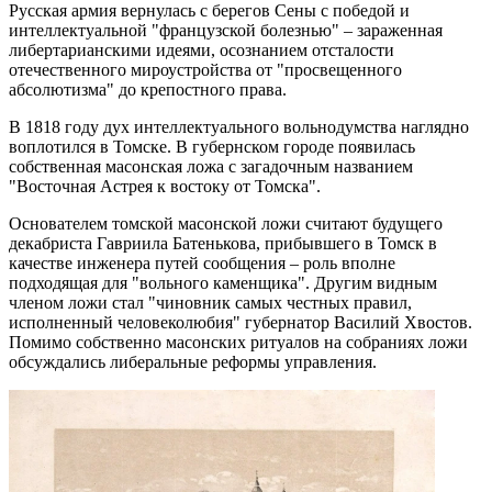
Русская армия вернулась с берегов Сены с победой и
интеллектуальной "французской болезнью" – зараженная
либертарианскими идеями, осознанием отсталости
отечественного мироустройства от "просвещенного
абсолютизма" до крепостного права.
В 1818 году дух интеллектуального вольнодумства наглядно
воплотился в Томске. В губернском городе появилась
собственная масонская ложа с загадочным названием
"Восточная Астрея к востоку от Томска".
Основателем томской масонской ложи считают будущего
декабриста Гавриила Батенькова, прибывшего в Томск в
качестве инженера путей сообщения – роль вполне
подходящая для "вольного каменщика". Другим видным
членом ложи стал "чиновник самых честных правил,
исполненный человеколюбия" губернатор Василий Хвостов.
Помимо собственно масонских ритуалов на собраниях ложи
обсуждались либеральные реформы управления.