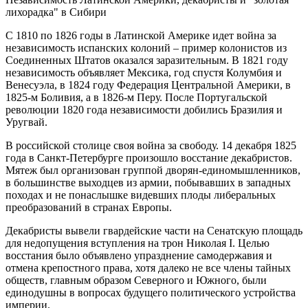
лихорадка" в Сибири
С 1810 по 1826 годы в Латинской Америке идет война за
независимость испанских колоний – пример колонистов из
Соединенных Штатов оказался заразительным. В 1821 году
независимость объявляет Мексика, год спустя Колумбия и
Венесуэла, в 1824 году Федерация Центральной Америки, в
1825-м Боливия, а в 1826-м Перу. После Португальской
революции 1820 года независимости добились Бразилия и
Уругвай.
В российской столице своя война за свободу. 14 декабря 1825
года в Санкт-Петербурге произошло восстание декабристов.
Мятеж был организован группой дворян-единомышленников,
в большинстве выходцев из армии, побывавших в западных
походах и не понаслышке видевших плоды либеральных
преобразований в странах Европы.
Декабристы вывели гвардейские части на Сенатскую площадь
для недопущения вступления на трон Николая I. Целью
восстания было объявлено упразднение самодержавия и
отмена крепостного права, хотя далеко не все члены тайных
обществ, главным образом Северного и Южного, были
единодушны в вопросах будущего политического устройства
империи.