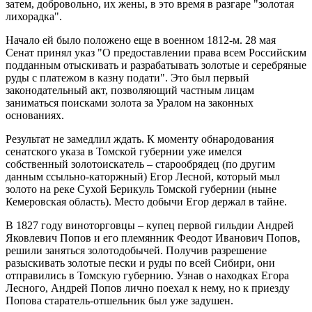
затем, добровольно, их жены, в это время в разгаре "золотая
лихорадка".
Начало ей было положено еще в военном 1812-м. 28 мая
Сенат принял указ "О предоставлении права всем Российским
подданным отыскивать и разрабатывать золотые и серебряные
руды с платежом в казну подати". Это был первый
законодательный акт, позволяющий частным лицам
заниматься поисками золота за Уралом на законных
основаниях.
Результат не замедлил ждать. К моменту обнародования
сенатского указа в Томской губернии уже имелся
собственный золотоискатель – старообрядец (по другим
данным ссыльно-каторжный) Егор Лесной, который мыл
золото на реке Сухой Берикуль Томской губернии (ныне
Кемеровская область). Место добычи Егор держал в тайне.
В 1827 году виноторговцы – купец первой гильдии Андрей
Яковлевич Попов и его племянник Феодот Иванович Попов,
решили заняться золотодобычей. Получив разрешение
разыскивать золотые пески и руды по всей Сибири, они
отправились в Томскую губернию. Узнав о находках Егора
Лесного, Андрей Попов лично поехал к нему, но к приезду
Попова старатель-отшельник был уже задушен.