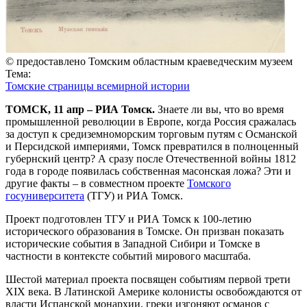
© предоставлено Томским областным краеведческим музеем
Тема:
Томские страницы всемирной истории
ТОМСК, 11 апр – РИА Томск.
Знаете ли вы, что во время
промышленной революции в Европе, когда Россия сражалась
за доступ к средиземноморским торговым путям с Османской
и Персидской империями, Томск превратился в полноценный
губернский центр? А сразу после Отечественной войны 1812
года в городе появилась собственная масонская ложа? Эти и
другие факты – в совместном проекте
Томского
госуниверситета
(ТГУ) и РИА Томск.
Проект подготовлен ТГУ и РИА Томск к 100-летию
исторического образования в Томске. Он призван показать
исторические события в Западной Сибири и Томске в
частности в контексте событий мирового масштаба.
Шестой материал проекта посвящен событиям первой трети
XIX века. В Латинской Америке колонисты освобождаются от
власти Испанской монархии, греки изгоняют османов с