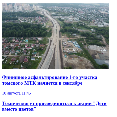
Финишное асфальтирование 1-го участка
томского МТК начнется в сентябре
10 августа
11:45
Томичи могут присоединиться к акции "Дети
вместо цветов"