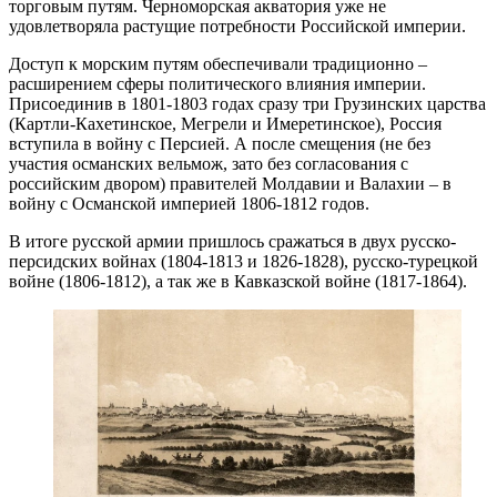
торговым путям. Черноморская акватория уже не
удовлетворяла растущие потребности Российской империи.
Доступ к морским путям обеспечивали традиционно –
расширением сферы политического влияния империи.
Присоединив в 1801-1803 годах сразу три Грузинских царства
(Картли-Кахетинское, Мегрели и Имеретинское), Россия
вступила в войну с Персией. А после смещения (не без
участия османских вельмож, зато без согласования с
российским двором) правителей Молдавии и Валахии – в
войну с Османской империей 1806-1812 годов.
В итоге русской армии пришлось сражаться в двух русско-
персидских войнах (1804-1813 и 1826-1828), русско-турецкой
войне (1806-1812), а так же в Кавказской войне (1817-1864).