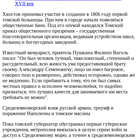
XVII век
Хвостов принимал участие в создании в 1806 году первой
томской больницы. При нем в городе начали появляться
общественные бани. Под его опекой находился Томский
приказ общественного призрения – государственная
благотворительная организация, ведавшая устройством школ,
больниц и богоугодных заведений.
Известный мемуарист, приятель Пушкина Филипп Вигель
писал: "Он был человек тучный, тяжеловесный, степенный и
рассудительный, всю живость ума предоставивший брату
своему Александру Семеновичу; лицо он имел багровое,
говорил тихо и размеренно, действовал осторожно, однако же
не медленно. Если прибавить к тому, что он был самых
честных правил и исполнен человеколюбия, то надобно
признаться, что лучших качеств для занимаемого им места
требовать не можно".
Средиземноморский вояж русской армии, триумф и
поражение Наполеона и томские масоны
Пока томский губернатор обустраивал первые губернские
учреждения, метрополия ввязалась в целую серию войн за
доступ к Средиземному морю, а точнее к средиземноморским