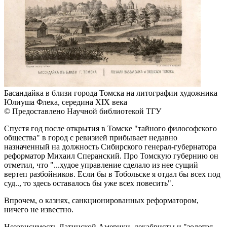
Басандайка в близи города Томска на литографии художника
Юлиуша Флека, середина XIX века
© Предоставлено Научной библиотекой ТГУ
Спустя год после открытия в Томске "тайного философского
общества" в город с ревизией прибывает недавно
назначенный на должность Сибирского генерал-губернатора
реформатор Михаил Сперанский. Про Томскую губернию он
отметил, что "...худое управление сделало из нее сущий
вертеп разбойников. Если бы в Тобольске я отдал бы всех под
суд.., то здесь оставалось бы уже всех повесить".
Впрочем, о казнях, санкционированных реформатором,
ничего не известно.
Независимость Латинской Америки, декабристы и "золотая