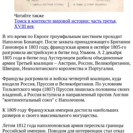
Читайте также
Томск в контексте мировой истории: часть третья,
XVIII век
В это время по Европе триумфальным шествием проходит
Наполеон Бонапарт. После захвата принадлежащего Британии
Ганновера в 1803 году, французская армия в октябре 1805-го
разгромила австрийскую в битве под Ульмом. А 2 декабря
1805 года в битве под Аустерлицем разбила объединенные
армии Третьей коалиции – Австрии, России, Великобритании,
Швеции, Неаполитанского королевства и Португалии.
Французы разгромили и войска четвертой коалиции, куда
входили Россия, Пруссия и Великобритания. По условиям
Тильзитского мира (1807) Пруссия лишилась половины своих
владений, а Россия вступила в направленный против Англии
"континентальный союз" с Наполеоном.
К 1809 году Французская империя достигла наибольших
размеров и своего максимального могущества.
Летом 1812 года наполеоновская армия пересекла границы
Российской империи. Поводом для интервенции стал отказ