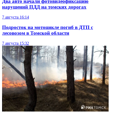
Два авто начали фотовидеофиксацию
нарушений ПДД на томских дорогах
7 августа
16:14
Подросток на мотоцикле погиб в ДТП с
лесовозом в Томской области
7 августа
15:32