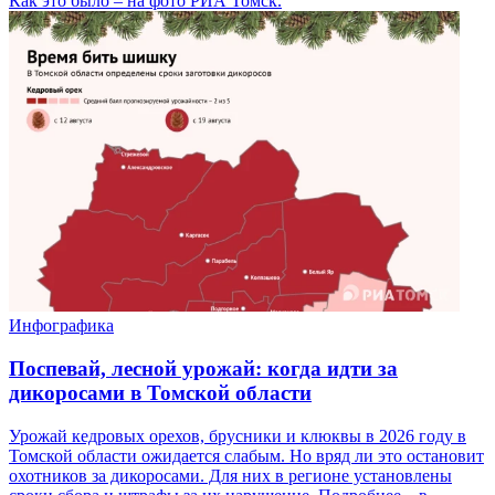
Как это было – на фото РИА Томск.
Инфографика
Поспевай, лесной урожай: когда идти за
дикоросами в Томской области
Урожай кедровых орехов, брусники и клюквы в 2026 году в
Томской области ожидается слабым. Но вряд ли это остановит
охотников за дикоросами. Для них в регионе установлены