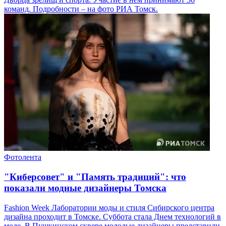
команд. Подробности – на фото РИА Томск.
Фотолента
"Киберсовет" и "Память традиций": что
показали модные дизайнеры Томска
Fashion Week Лаборатории моды и стиля Сибирского центра
дизайна проходит в Томске. Суббота стала Днем технологий в
моде. В Пушкинском сквере молодые дизайнеры представили