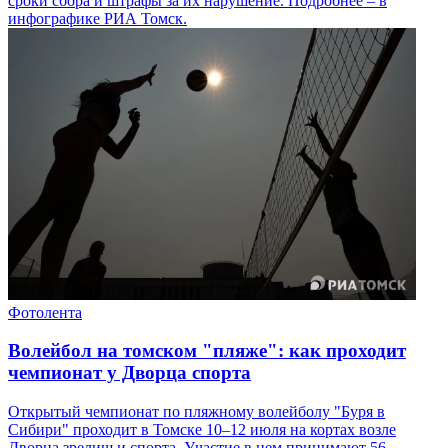
сроки сбора и штрафы за их нарушение. Подробнее – в
инфографике РИА Томск.
Фотолента
Волейбол на томском "пляже": как проходит
чемпионат у Дворца спорта
Открытый чемпионат по пляжному волейболу "Буря в
Сибири" проходит в Томске 10–12 июля на кортах возле
Дворца зрелищ и спорта. Участие в нем принимают 56