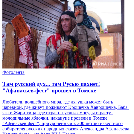
Фотолента
Там русский дух... там Русью пахнет!
"Афанасьев-фест" прошел в Томске
Любители волшебного мира, где лягушка может быть
царевной, где живут-поживают Крошечка-Хаврошечка, Баба-
яга и Жар-птица, где играют гусли-самогуды и растут
молодильные яблочки, накануне провели в Томске
"Афанасьев-фест", приуроченный к 200-летию известного
собирателя русских народных сказок Александра Афанасьева.