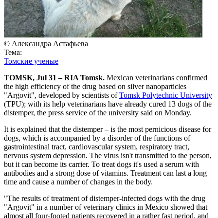
© Александра Астафьева
Тема:
Томские ученые
TOMSK, Jul 31 – RIA Tomsk.
Mexican veterinarians confirmed
the high efficiency of the drug based on silver nanoparticles
"Argovit", developed by scientists of
Tomsk Polytechnic University
(TPU); with its help veterinarians have already cured 13 dogs of the
distemper, the press service of the university said on Monday.
It is explained that the distemper – is the most pernicious disease for
dogs, which is accompanied by a disorder of the functions of
gastrointestinal tract, cardiovascular system, respiratory tract,
nervous system depression. The virus isn't transmitted to the person,
but it can become its carrier. To treat dogs it's used a serum with
antibodies and a strong dose of vitamins. Treatment can last a long
time and cause a number of changes in the body.
"The results of treatment of distemper-infected dogs with the drug
"Argovit" in a number of veterinary clinics in Mexico showed that
almost all four-footed patients recovered in a rather fast period, and