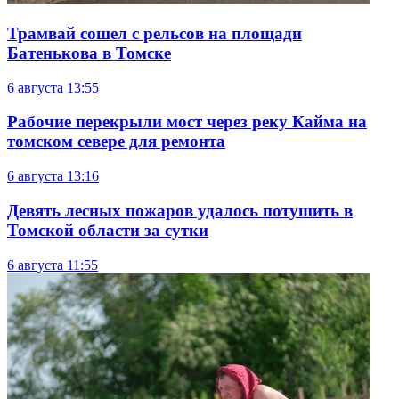
Трамвай сошел с рельсов на площади
Батенькова в Томске
6 августа
13:55
Рабочие перекрыли мост через реку Кайма на
томском севере для ремонта
6 августа
13:16
Девять лесных пожаров удалось потушить в
Томской области за сутки
6 августа
11:55