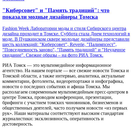
"Киберсовет" и "Память традиций": что
показали модные дизайнеры Томска
Fashion Week Лаборатории моды и стиля Сибирского центра
дизайна проходит в Томске. Суббота стала Днем технологий в
моде. В Пушкинском сквере молодые дизайнеры представили
шесть коллекций: "Киберсовет", Reverie, "Палимпсест",
"Повседневность заново", "Память традиций" и "Неудачное
свидание". Свежие образы – на фото РИА Томск.
РИА Томск — это мультимедийное информационное
агентство. На нашем портале — все свежие новости Томска и
Томской области, а также интервью, аналитика, актуальные
комментарии, фотоленты, видеорепортажи и инфографика,
новости о последних событиях и афиша Томска. Мы
располагаем современным мультимедийным пресс-центром в
центре Томска, проводим конференции, презентации,
брифинги с участием томских чиновников, бизнесменов и
общественных деятелей, часто получаем новости «из первых
рук». Наши материалы соответствуют высоким стандартам
журналистики: эксклюзивность, оперативность и
достоверность.