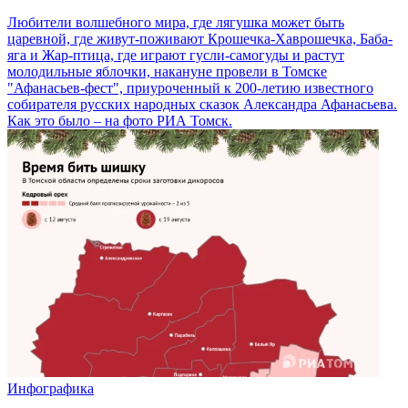
Любители волшебного мира, где лягушка может быть
царевной, где живут-поживают Крошечка-Хаврошечка, Баба-
яга и Жар-птица, где играют гусли-самогуды и растут
молодильные яблочки, накануне провели в Томске
"Афанасьев-фест", приуроченный к 200-летию известного
собирателя русских народных сказок Александра Афанасьева.
Как это было – на фото РИА Томск.
Инфографика