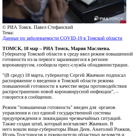
© РИА Томск. Павел Стефанский
Тема:
Данные по заболеваемости COVID-19 в Томской области
ТОМСК, 18 мар – РИА Томск, Мария Масляева.
Губернатор Томской области в среду ввел режим повышенной
готовности из-за первого заразившегося в регионе
коронавирусом, сообщила пресс-служба обладминистрации.
"(В среду) 18 марта, губернатор Сергей Жвачкин подписал
распоряжение о введении в Томской области режима
повышенной готовности в качестве меры противодействия
распространению новой коронавирусной инфекции", –
говорится в сообщении.
Режим "повышенная готовность" введен для органов
управления и сил единой государственной системы
предупреждения и ликвидации чрезвычайных ситуаций.
Также создан штаб, который возглавляет Жвачкин. В
него вошли вице-губернаторы Иван Деев, Анатолий Рожков,
Игорь Толстоносов и руководители областных ведомств и