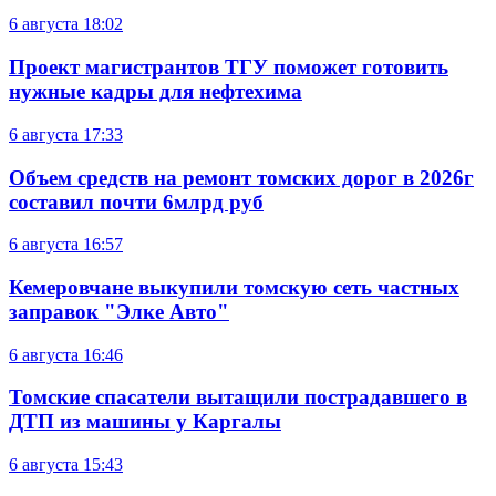
6 августа
18:02
Проект магистрантов ТГУ поможет готовить
нужные кадры для нефтехима
6 августа
17:33
Объем средств на ремонт томских дорог в 2026г
составил почти 6млрд руб
6 августа
16:57
Кемеровчане выкупили томскую сеть частных
заправок "Элке Авто"
6 августа
16:46
Томские спасатели вытащили пострадавшего в
ДТП из машины у Каргалы
6 августа
15:43