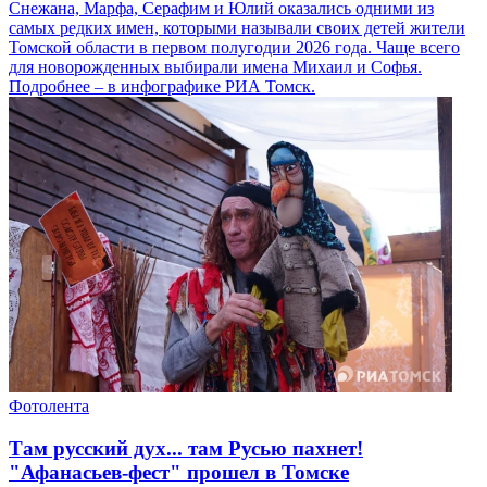
Снежана, Марфа, Серафим и Юлий оказались одними из
самых редких имен, которыми называли своих детей жители
Томской области в первом полугодии 2026 года. Чаще всего
для новорожденных выбирали имена Михаил и Софья.
Подробнее – в инфографике РИА Томск.
Фотолента
Там русский дух... там Русью пахнет!
"Афанасьев-фест" прошел в Томске