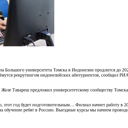
 Большого университета Томска в Индонезии продлится до 2024
займутся рекрутингом индонезийских абитуриентов, сообщил РИ
Ф Жозе Тавареш предложил университетскому сообществу Томска
го, этот год будет подготовительным… Филиал начнет работу в 2
 на обучение ребят в Россию. Выездные курсы мы начнем проводи