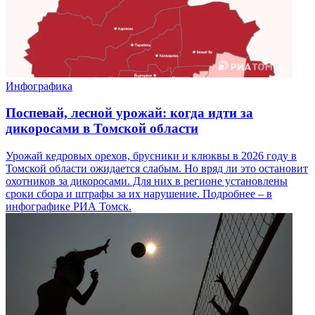
Инфографика
Поспевай, лесной урожай: когда идти за
дикоросами в Томской области
Урожай кедровых орехов, брусники и клюквы в 2026 году в
Томской области ожидается слабым. Но вряд ли это остановит
охотников за дикоросами. Для них в регионе установлены
сроки сбора и штрафы за их нарушение. Подробнее – в
инфографике РИА Томск.