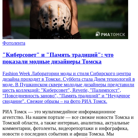
Фотолента
"Киберсовет" и "Память традиций": что
показали модные дизайнеры Томска
Fashion Week Лаборатории моды и стиля Сибирского центра
дизайна проходит в Томске. Суббота стала Днем технологий в
моде. В Пушкинском сквере молодые дизайнеры представили
шесть коллекций: "Киберсовет", Reverie, "Палимпсест",
"Повседневность заново", "Память традиций" и "Неудачное
свидание". Свежие образы – на фото РИА Томск.
РИА Томск — это мультимедийное информационное
агентство. На нашем портале — все свежие новости Томска и
Томской области, а также интервью, аналитика, актуальные
комментарии, фотоленты, видеорепортажи и инфографика,
новости о последних событиях и афиша Томска. Мы