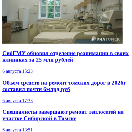
СибГМУ обновил отделение реанимации в своих
клиниках за 25 млн рублей
6 августа
15:23
Объем средств на ремонт томских дорог в 2026г
составил почти 6млрд руб
6 августа
17:33
Специалисты завершают ремонт теплосетей на
участке Сибирской в Томске
6 августа
13:51