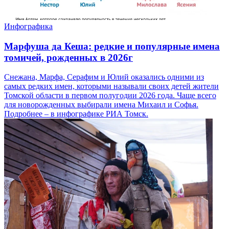
Инфографика
Марфуша да Кеша: редкие и популярные имена
томичей, рожденных в 2026г
Снежана, Марфа, Серафим и Юлий оказались одними из
самых редких имен, которыми называли своих детей жители
Томской области в первом полугодии 2026 года. Чаще всего
для новорожденных выбирали имена Михаил и Софья.
Подробнее – в инфографике РИА Томск.