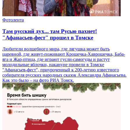
Фотолента
Там русский дух... там Русью пахнет!
"Афанасьев-фест" прошел в Томске
Любители волшебного мира, где лягушка может быть
царевной, где живут-поживают Крошечка-Хаврошечка, Баба-
яга и Жар-птица, где играют гусли-самогуды и растут
молодильные яблочки, накануне провели в Томске
"Афанасьев-фест", приуроченный к 200-летию известного
собирателя русских народных сказок Александра Афанасьева.
Как это было – на фото РИА Томск.