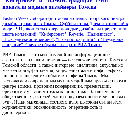
"Киберсовет" и "Память традиций": что
показали модные дизайнеры Томска
Fashion Week Лаборатории моды и стиля Сибирского центра
дизайна проходит в Томске. Суббота стала Днем технологий в
моде. В Пушкинском сквере молодые дизайнеры представили
шесть коллекций: "Киберсовет", Reverie, "Палимпсест",
"Повседневность заново", "Память традиций" и "Неудачное
свидание". Свежие образы – на фото РИА Томск.
РИА Томск — это мультимедийное информационное
агентство. На нашем портале — все свежие новости Томска и
Томской области, а также интервью, аналитика, актуальные
комментарии, фотоленты, видеорепортажи и инфографика,
новости о последних событиях и афиша Томска. Мы
располагаем современным мультимедийным пресс-центром в
центре Томска, проводим конференции, презентации,
брифинги с участием томских чиновников, бизнесменов и
общественных деятелей, часто получаем новости «из первых
рук». Наши материалы соответствуют высоким стандартам
журналистики: эксклюзивность, оперативность и
достоверность.