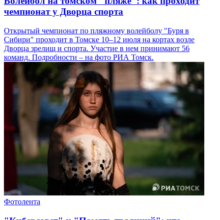
Волейбол на томском "пляже": как проходит
чемпионат у Дворца спорта
Открытый чемпионат по пляжному волейболу "Буря в
Сибири" проходит в Томске 10–12 июля на кортах возле
Дворца зрелищ и спорта. Участие в нем принимают 56
команд. Подробности – на фото РИА Томск.
Фотолента