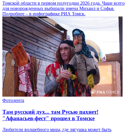
Томской области в первом полугодии 2026 года. Чаще всего
для новорожденных выбирали имена Михаил и Софья.
Подробнее – в инфографике РИА Томск.
Фотолента
Там русский дух... там Русью пахнет!
"Афанасьев-фест" прошел в Томске
Любители волшебного мира, где лягушка может быть