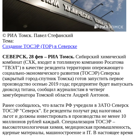
© РИА Томск. Павел Стефанский
Тема:
Создание ТОСЭР (ТОР) в Северске
СЕВЕРСК, 28 фев – РИА Томск.
Сибирский химический
комбинат (СХК, входит в топливную компанию Росатома
"ТВЭЛ") в качестве резидента территории опережающего
социально-экономического развития (ТОСЭР) Северска
(закрытый город-спутник Томска) готов запустить первое
производство осенью 2019 года; предприятие будет выпускать
диоксид титана, сообщил журналистам в четверг
замгубернатора Томской области Андрей Антонов.
Ранее сообщалось, что власти РФ учредили в ЗАТО Северск
ТОСЭР "Северск". Ее резиденты получат ряд налоговых
льгот и должны инвестировать в производства не менее 10
миллионов рублей каждый. Специализация ТОСЭР –
высокотехнологичная химия, медицинская промышленность,
ядерные материалы, машиностроение и IT. В настоящее время