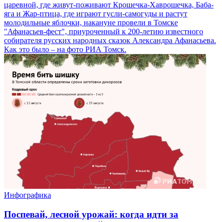
царевной, где живут-поживают Крошечка-Хаврошечка, Баба-
яга и Жар-птица, где играют гусли-самогуды и растут
молодильные яблочки, накануне провели в Томске
"Афанасьев-фест", приуроченный к 200-летию известного
собирателя русских народных сказок Александра Афанасьева.
Как это было – на фото РИА Томск.
Инфографика
Поспевай, лесной урожай: когда идти за