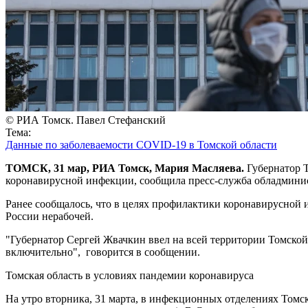
© РИА Томск. Павел Стефанский
Тема:
Данные по заболеваемости COVID-19 в Томской области
ТОМСК, 31 мар, РИА Томск, Мария Масляева.
Губернатор 
коронавирусной инфекции, сообщила пресс-служба обладмини
Ранее сообщалось, что в целях профилактики коронавирусной и
России нерабочей.
"Губернатор Сергей Жвачкин ввел на всей территории Томской 
включительно", говорится в сообщении.
Томская область в условиях пандемии коронавируса
На утро вторника, 31 марта, в инфекционных отделениях Томск