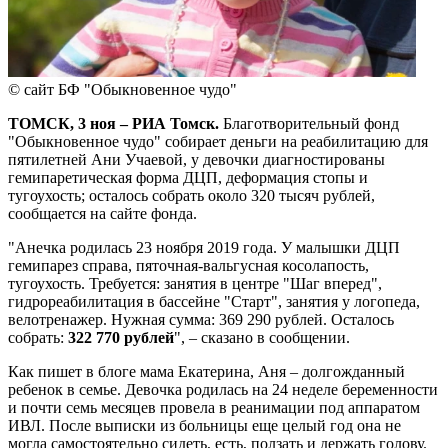
© сайт БФ "Обыкновенное чудо"
ТОМСК, 3 ноя – РИА Томск.
Благотворительный фонд
"Обыкновенное чудо" собирает деньги на реабилитацию для
пятилетней Ани Учаевой, у девочки диагностированы
гемипаретическая форма ДЦП, деформация стопы и
тугоухость; осталось собрать около 320 тысяч рублей,
сообщается на сайте фонда.
"Анечка родилась 23 ноября 2019 года. У малышки ДЦП
гемипарез справа, пяточная-вальгусная косолапость,
тугоухость. Требуется: занятия в центре "Шаг вперед",
гидрореабилитация в бассейне "Старт", занятия у логопеда,
велотренажер. Нужная сумма: 369 290 рублей. Осталось
собрать:
322 770 рублей
", – сказано в сообщении.
Как пишет в блоге мама Екатерина, Аня – долгожданный
ребенок в семье. Девочка родилась на 24 неделе беременности
и почти семь месяцев провела в реанимации под аппаратом
ИВЛ. После выписки из больницы еще целый год она не
могла самостоятельно сидеть, есть, ползать и держать голову.