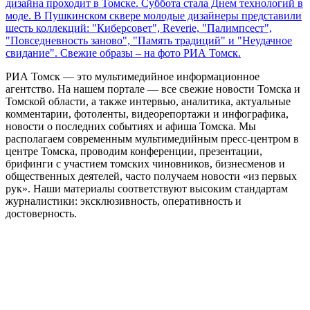
дизайна проходит в Томске. Суббота стала Днем технологий в
моде. В Пушкинском сквере молодые дизайнеры представили
шесть коллекций: "Киберсовет", Reverie, "Палимпсест",
"Повседневность заново", "Память традиций" и "Неудачное
свидание". Свежие образы – на фото РИА Томск.
РИА Томск — это мультимедийное информационное
агентство. На нашем портале — все свежие новости Томска и
Томской области, а также интервью, аналитика, актуальные
комментарии, фотоленты, видеорепортажи и инфографика,
новости о последних событиях и афиша Томска. Мы
располагаем современным мультимедийным пресс-центром в
центре Томска, проводим конференции, презентации,
брифинги с участием томских чиновников, бизнесменов и
общественных деятелей, часто получаем новости «из первых
рук». Наши материалы соответствуют высоким стандартам
журналистики: эксклюзивность, оперативность и
достоверность.