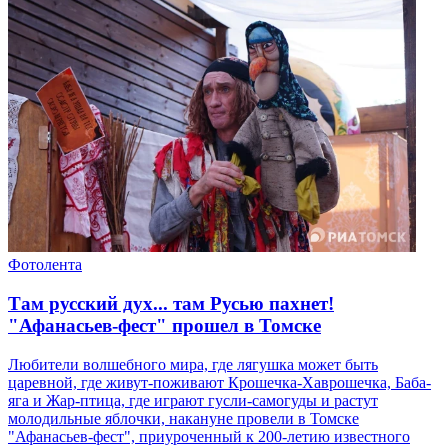
Фотолента
Там русский дух... там Русью пахнет!
"Афанасьев-фест" прошел в Томске
Любители волшебного мира, где лягушка может быть
царевной, где живут-поживают Крошечка-Хаврошечка, Баба-
яга и Жар-птица, где играют гусли-самогуды и растут
молодильные яблочки, накануне провели в Томске
"Афанасьев-фест", приуроченный к 200-летию известного