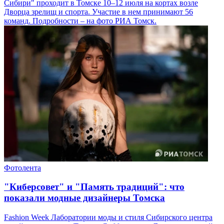
Сибири" проходит в Томске 10–12 июля на кортах возле
Дворца зрелищ и спорта. Участие в нем принимают 56
команд. Подробности – на фото РИА Томск.
Фотолента
"Киберсовет" и "Память традиций": что
показали модные дизайнеры Томска
Fashion Week Лаборатории моды и стиля Сибирского центра