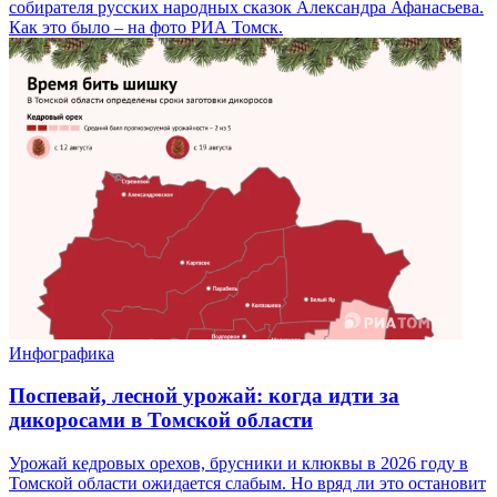
собирателя русских народных сказок Александра Афанасьева.
Как это было – на фото РИА Томск.
Инфографика
Поспевай, лесной урожай: когда идти за
дикоросами в Томской области
Урожай кедровых орехов, брусники и клюквы в 2026 году в
Томской области ожидается слабым. Но вряд ли это остановит