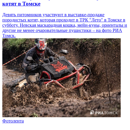
котят в Томске
Девять питомников участвуют в выставке-продаже
породистых котят, которая проходит в ТРК "Лето" в Томске в
субботу. Невская маскарадная кошка, мейн-куны, ориенталы и
другие не менее очаровательные пушистики – на фото РИА
Томск.
Фотолента