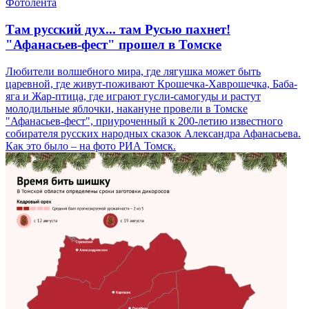
Фотолента
Там русский дух... там Русью пахнет!
"Афанасьев-фест" прошел в Томске
Любители волшебного мира, где лягушка может быть
царевной, где живут-поживают Крошечка-Хаврошечка, Баба-
яга и Жар-птица, где играют гусли-самогуды и растут
молодильные яблочки, накануне провели в Томске
"Афанасьев-фест", приуроченный к 200-летию известного
собирателя русских народных сказок Александра Афанасьева.
Как это было – на фото РИА Томск.