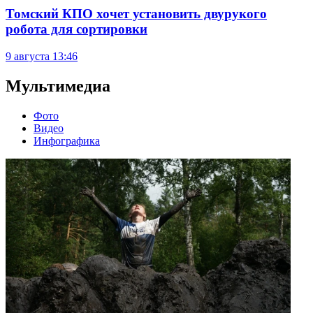
Томский КПО хочет установить двурукого
робота для сортировки
9 августа
13:46
Мультимедиа
Фото
Видео
Инфографика