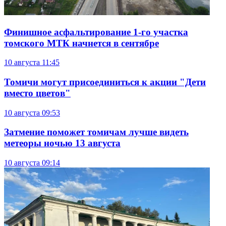
Финишное асфальтирование 1-го участка
томского МТК начнется в сентябре
10 августа
11:45
Томичи могут присоединиться к акции "Дети
вместо цветов"
10 августа
09:53
Затмение поможет томичам лучше видеть
метеоры ночью 13 августа
10 августа
09:14