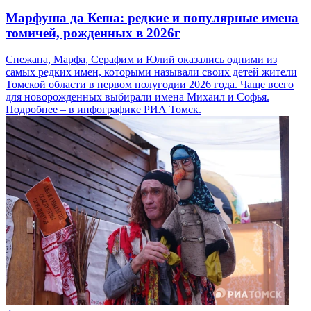
Марфуша да Кеша: редкие и популярные имена
томичей, рожденных в 2026г
Снежана, Марфа, Серафим и Юлий оказались одними из
самых редких имен, которыми называли своих детей жители
Томской области в первом полугодии 2026 года. Чаще всего
для новорожденных выбирали имена Михаил и Софья.
Подробнее – в инфографике РИА Томск.