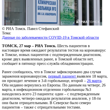
© РИА Томск. Павел Стефанский
Тема:
Данные по заболеваемости COVID-19 в Томской области
ТОМСК, 27 мар – РИА Томск.
Шесть пациентов в
настоящее время ожидают результатов тестов на коронавирус
в Томске, новых пациентов с подтвержденным диагнозом,
кроме двух выявленных ранее, в Томской области нет,
сообщает в пятницу пресс-служба обладминистрации.
Ранее сообщалось, что в Томске зафиксировано два случая
заражения коронавирусом,
первый пациент
выявлен 18 марта,
он проходит лечение в 3-й горбольнице, второй –
26 марта
.
Оба недавно вернулись из Европы. По данным на четверг, 26
марта, в инфекционном отделении горбольницы №3
находились всего 23 пациента: один – с подтвержденным
диагнозом, четверо ожидали результатов анализов, у 18-ти
они были отрицательными. В Северске было семеро
пациентов – также с отрицательными тестами.