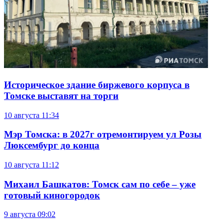
Историческое здание биржевого корпуса в
Томске выставят на торги
10 августа
11:34
Мэр Томска: в 2027г отремонтируем ул Розы
Люксембург до конца
10 августа
11:12
Михаил Башкатов: Томск сам по себе – уже
готовый киногородок
9 августа
09:02