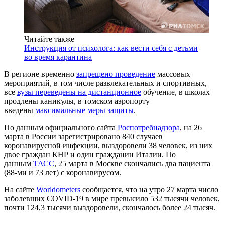
Читайте также
Инструкция от психолога: как вести себя с детьми
во время карантина
В регионе временно
запрещено проведение
массовых
мероприятий, в том числе развлекательных и спортивных,
все
вузы переведены на дистанционное
обучение, в школах
продлены каникулы, в томском аэропорту
введены
максимальные меры защиты
.
По данным официального сайта
Роспотребнадзора
, на 26
марта в России зарегистрировано 840 случаев
коронавирусной инфекции, выздоровели 38 человек, из них
двое граждан КНР и один гражданин Италии. По
данным
ТАСС
, 25 марта в Москве скончались два пациента
(88-ми и 73 лет) с коронавирусом.
На сайте
Worldometers
сообщается, что на утро 27 марта число
заболевших COVID-19 в мире превысило 532 тысячи человек,
почти 124,3 тысячи выздоровели, скончалось более 24 тысяч.